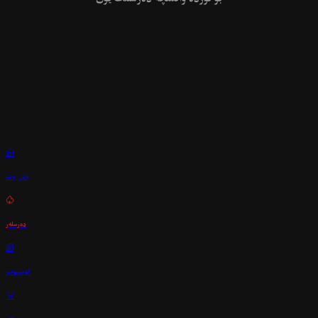

باش بەت

دەرسلەر

كومپىيوتېر
