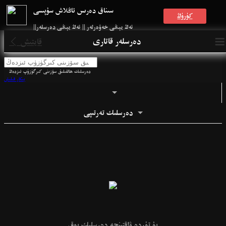
سىناق دەرىس ئاڭلاش سۇپىسى
كۈرۈڭ
ئەڭ يېڭى خەۋەرلەر || ئەڭ يېڭى دەرسلەر||
ئەڭ يېڭى دەرسلەر||

دەرسلەر قاتارى
قايتىش

دەرسلىك ھالقىلىق سۆزىنى كىرگۈزۈپ ئىزدەڭ
بىكار قىلىش
دەرسلىك تەرتىپى
بۇ تۈردە ۋاقتىنچە دەرسلىك يوق