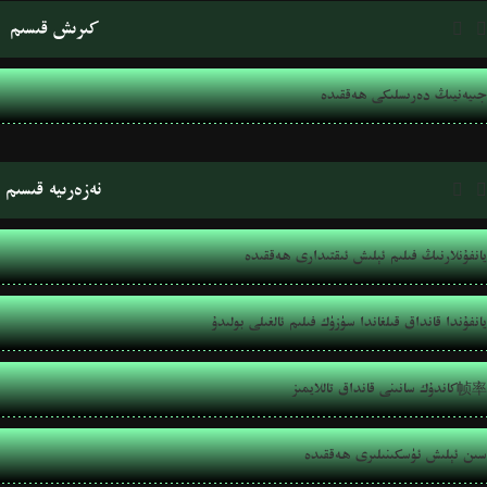
كىرىش قىسىم


جىيەنيىڭ دەرىسلىكى ھەققىدە
نەزەرىيە قىسىم


يانفۇنلارنىڭ فىلىم ئېلىش ئىقتىدارى ھەققىدە
يانفۇندا قانداق قىلغاندا سۈزۈك فىلىم ئالغىلى بولىدۇ
كاندۇك سانىنى قانداق تاللايمىز帧率
سىن ئېلىش ئۈسكىنىلىرى ھەققىدە