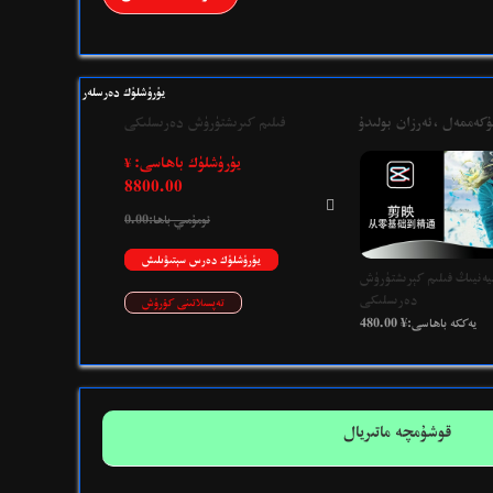
يۈرۈشلۈك دەرسلەر
ۇكەممەل ،ئەرزان بولىدۇ
فىلىم كىرىشتۈرۈش دەرىسلىكى
يۈرۈشلۈك باھاسى:
¥
8800.00

ئومۇمىي باھا:
0.00
يۈرۈشلۈك دەرس سېتىۋىلىش
ەنيىڭ فىلىم كېرىشتۈرۈش
نۆل سەۋىيەدىن يۇقىرى سەۋىيەگىچە
دەرىسلىكى
تەپسىلاتىنى كۆرۈش
يەككە باھاسى:¥ 480.00
يەككە باھاسى:¥ 1980.00
قوشۇمچە ماتىريال