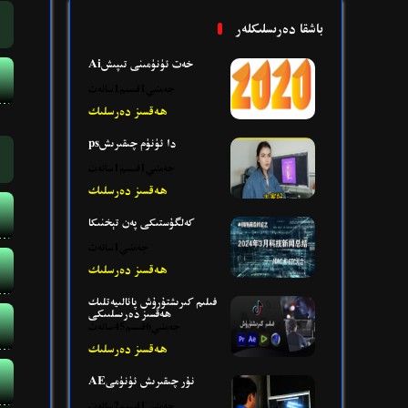
باشقا دەرىسلىكلەر
Aiخەت ئۈنۈمىنى تىپىش
جەمئىي1قىسىم1سائەت
ھەقسىز دەرسلىك
psدا ئۈنۈم چىقىرىش
جەمئىي1قىسىم1سائەت
ھەقسىز دەرسلىك
كەلگۇستىكى پەن تېخنىكا
جەمئىي1سائەت
ھەقسىز دەرسلىك
فىلىم كىرىشتۇرۇش پائالىيەتلىك
ھەقسىز دەرىسلىىكى
جەمئىي6قىسىم45سائەت
ھەقسىز دەرسلىك
AEنۇر چىقىرىش ئۈنۈمى
جەمئىي1قىسىم2سائەت