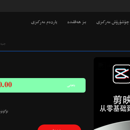
چۈشۈرۈش مەركىزى
بىز ھەققىدە
ياردەم مەركىزى
جىيەن
TASAWURKi
0.00
باھاىى
ئۈگۈنۈ