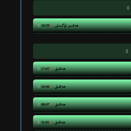

ھەقسىز ئۈگىنىش


18:59

ھەقلىق


17:07
ھەقلىق


16:06
ھەقلىق


08:07
ھەقلىق


11:01