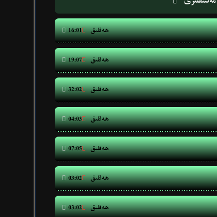
مەشىقلىرى

ھەقلىق


16:01
ھەقلىق


19:07
ھەقلىق


32:02
ھەقلىق


04:03
ھەقلىق


07:05
ھەقلىق


03:02
ھەقلىق


03:02