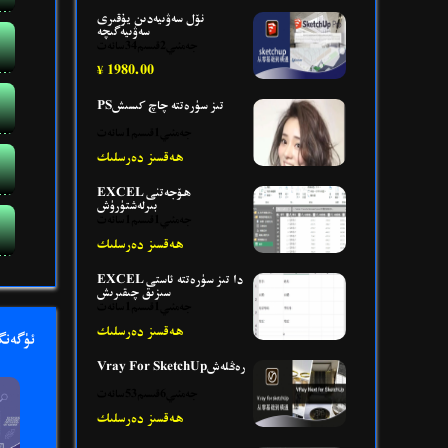
نۆل سەۋىيەدىن يۇقىرى
سەۋىيەگىچە
جەمئىي2قىسىم34سائەت
1980.00
¥
PSتىز سۈرەتتە چاچ كىسىش
جەمئىي1قىسىم1سائەت
ھەقسىز دەرسلىك
EXCEL ھۆجەتنى
بىرلەشتۈرۈش
جەمئىي1قىسىم1سائەت
ھەقسىز دەرسلىك
EXCEL دا تىز سۈرەتتە ئاستى
سىزىق چىقىرىش
جەمئىي1قىسىم1سائەت
ھەقسىز دەرسلىك
ئۈگەنگ
Vray For SketchUpرەڭلەش
جەمئىي6قىسىم53سائەت
ھەقسىز دەرسلىك