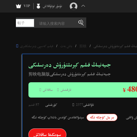
نۇمۇر تولۇقلاش
VIP
帖子

يىڭ فىلىم كېرىشتۈرۈش دەرىسلىكى
/
剪映
/
باش بەت
/
فېلىم كەسپى دەرسلىكلىرى
جىيەنيىڭ فىلىم كېرىشتۈرۈش دەرىسلىكى
剪映电脑版جىيەنيىڭ فىلىم كېرىشتۈرۈش دەرىسلىكى
48
¥
تارقىتىش

ساقلاش

ئاۋاتلىقى
2377

كۆرىلىشى
57 قىتىم
ش ۋاقتى
بىر يىل كۈچكە ئىگە
سېتىۋالغاندىن كۈندىن باشلاپ كۈچكە ئىگە
سومكىغا ساقلاش