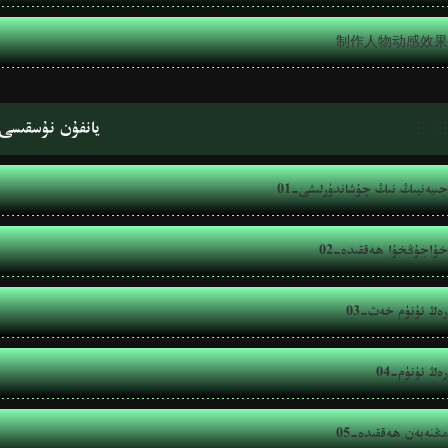
制作人物动感效果
يانفۇن نۇسقىسى


01-جىيەنيىڭ نىڭ چۇشاندۈرلىشى
02-خۇاجۇڭخۇا ھەققىدە
03-رەڭ ئۈنۈم خەت
04-رەڭ ئۈنۈم
05-مڭنەبەن ھەققىدە