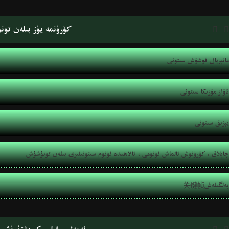
كۆرۈنمە يۈز بىلەن تو


ماتېريال قوشۇش سىتونى
ئاۋاز مۇزىكا سىتونى
يېزىق سىتونى
چاپلاق ، كۆرۈنۈش ئالماش ئۈنۈمى ، ئالاھىدە ئۈنۈم سىتونىلىرى بىلەن تونۇشۇش
关键帧بەلگىلەش