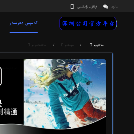
سالون
تېلفۇن نۇسقىسى
كەسپىي دەرسلەر



مەكتىپىم
/
سومكام
/
ساقلىغانلىرىم
بۇ دەرسلىكنى سېتىۋالدى
UaZBKN