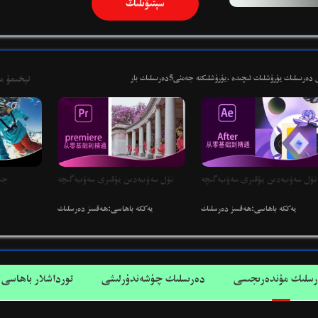
سېتىۋىلىڭ
ەرىسلىك يۈرۈشلىك ئىچىدە ،يۈرۈشلىكتە جەمئى5دەرىسلىك بار
تېخىمۇ م
نۆل سەۋىيەدىن يۇقىرى سەۋىيەگىچە
نۆل سەۋىيەدىن يۇقىرى سەۋىيەگىچە
جىي
يەككە باھاسى:ھەقسىز دەرسلىك
يەككە باھاسى:ھەقسىز دەرسلىك
سلىك مۇندەرىجىسى
دەرىسلىك چۈشەندۈرلىشى
تورداشلار باھاسى