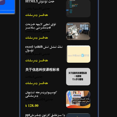
HTML5خەت تۇنتۇش
جەمئىي1قىسىم1سائەت
ھەقسىز دەرسلىك
ئۆي ئىچى لايىھە خىزمەت
قەدەملىرىنى بىلەمسىز
جەمئىي1قىسىم1سائەت
ھەقسىز دەرسلىك
excel داshift نىڭ ئىشىل تىش
ئۇسۇل
جەمئىي1قىسىم1سائەت
ھەقسىز دەرسلىك
关于信息科技课程标准
جەمئىي1سائەت
ھەقسىز دەرسلىك
كومىپيوتېردەرىجە ئىنتىھان
دەرسلىكى
جەمئىي24قىسىم24سائەت
128.00
¥
pptدا سىزىقلىق كارتون چىقىرىش