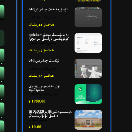
c4dئۇيغۇرچە خەت چىقىرىش
جەمئىي1قىسىم1سائەت
ھەقسىز دەرسلىك
quickerدا مائۇسنىڭ ئوتتۇرا
كۇنۇپكىسى ئارقىلىق تىز ئىجرا
قىلىش
جەمئىي1قىسىم1سائەت
ھەقسىز دەرسلىك
c4d تېكىست چىقىرىش
جەمئىي1قىسىم1سائەت
ھەقسىز دەرسلىك
نۆل سەۋىيەدىن يۇقىرى
سەۋىيەگىچە
جەمئىي2قىسىم59سائەت
1980.00
¥
国内名牌大学دۆلىتىمىزدىكى
داڭلىق ئ‍ۈنۋىرسىتىتلار
جەمئىي1سائەت
10.00
¥