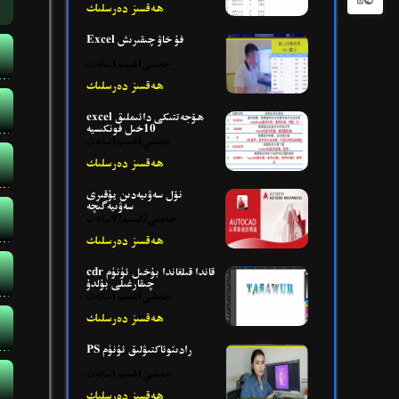
ھەقسىز دەرسلىك
Excel فۇ خاۋ چىقىرىش
جەمئىي1قىسىم1سائەت
ھەقسىز دەرسلىك
excel ھۆجەتتىكى دائىملىق
10خىل فونكىسيە
جەمئىي1قىسىم1سائەت
ھەقسىز دەرسلىك
نۆل سەۋىيەدىن يۇقىرى
سەۋىيەگىچە
جەمئىي2قىسىم97سائەت
ھەقسىز دەرسلىك
cdr قاندا قىلغاندا بۇخىل ئۈنۈم
چىقارغىلى بۇلدۇ
جەمئىي1قىسىم1سائەت
ھەقسىز دەرسلىك
PS رادىئوئاكتىۋلىق ئۈنۈم
جەمئىي1قىسىم1سائەت
ھەقسىز دەرسلىك