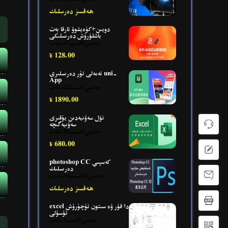
ھەقسىز دەرسلىك
دويىن+كۈەيشوۋ ئارقا بەت
باشقۇرۇش دەرىسلىكى
جەمئىي4قىسىم62سائەت
128.00
¥
ئەمەلى تۈر دەرىسلىرى uni-
App
جەمئىي1قىسىم22سائەت
1890.00
¥
نۆل سەۋىيەدىن يۇقىرى
سەۋىيەگىچە
جەمئىي2قىسىم80سائەت
680.00
¥
photoshop CC كەسپىي
دەرىسلىك
جەمئىي34قىسىم34سائەت
ھەقسىز دەرسلىك
excel دا قۇر ۋە سىتون ئۈچۈرۈش
ئۇسۇلى
جەمئىي1قىسىم1سائەت