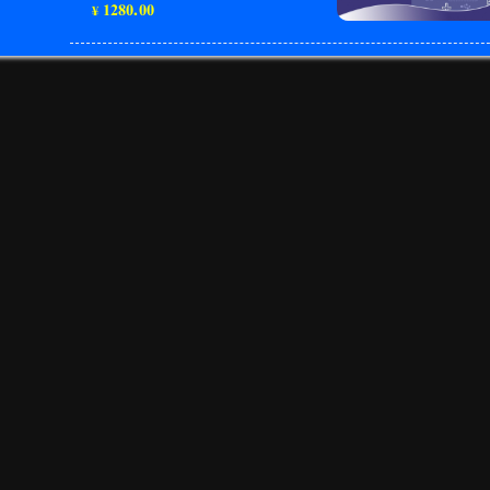
1280.00
¥