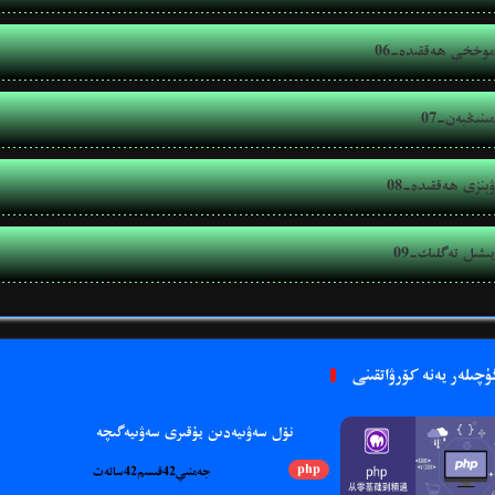
06-موخخې ھەققىدە
07-مىنىڭبەن
08-ۋېنزى ھەققىدە
09-يىشىل تەگلىك
ۈچىلەر يەنە كۆرۋاتقىنى
نۆل سەۋىيەدىن يۇقىرى سەۋىيەگىچە
php
جەمئىي42قىسىم42سائەت